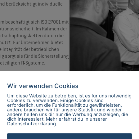
nd berücksichtigt individuelle
 beschäftigt sich ISO 27001 mit
ationssicherheit. Im Rahmen der
rtschöpfungsketten durch die
ützt. Für Unternehmen bietet
 Integrität der betrieblichen
g sorgt sie für die Sicherstellung
teiligten IT-Systeme.
Wir verwenden Cookies
Um diese Website zu betreiben, ist es für uns notwendig
Cookies zu verwenden. Einige Cookies sind
erforderlich, um die Funktionalität zu gewährleisten,
andere brauchen wir für unsere Statistik und wieder
andere helfen uns dir nur die Werbung anzuzeigen, die
dich interessiert. Mehr erfährst du in unserer
Datenschutzerklärung.