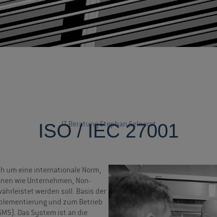
IT-Beratung Stephan Selnerat
ISO / IEC 27001
ich um eine internationale Norm,
tionen wie Unternehmen, Non-
ährleistet werden soll. Basis der
mplementierung und zum Betrieb
MS). Das System ist an die