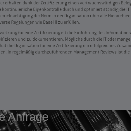
erhalten dank der Zertifizierung einen vertrauenswürdigen Beleg 
ontinuierliche Eigenkontrolle durch und optimiert ständig die IT-
Berücksichtigung der Norm in der Organisation über alle Hierarchiee
erse Regelungen wie Basel II zu erfüllen.
setzung für eine Zertifizierung ist die Einführung des Informati
assifizieren und zu dokumentieren. Mögliche durch die IT oder man
t die Organisation für eine Zertifizierung ein erfolgreiches Zusa
isen. In regelmäßig durchzuführenden Management Reviews ist die 
re Anfrage