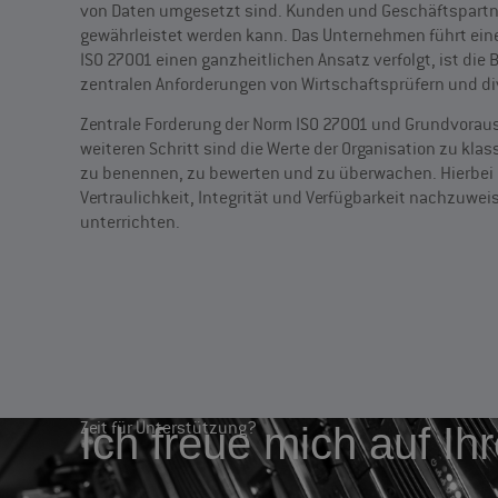
von Daten umgesetzt sind. Kunden und Geschäftspartner 
gewährleistet werden kann. Das Unternehmen führt eine k
ISO 27001 einen ganzheitlichen Ansatz verfolgt, ist die 
zentralen Anforderungen von Wirtschaftsprüfern und div
Zentrale Forderung der Norm ISO 27001 und Grundvoraus
weiteren Schritt sind die Werte der Organisation zu kl
zu benennen, zu bewerten und zu überwachen. Hierbei ha
Vertraulichkeit, Integrität und Verfügbarkeit nachzuwe
unterrichten.
Zeit für Unterstützung?
Ich freue mich auf Ih