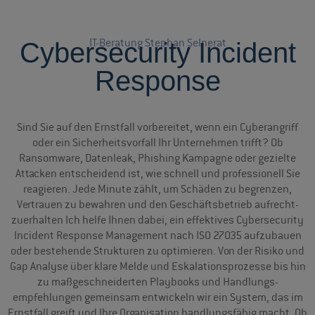
IT-Beratung Stephan Selnerat
Cybersecurity Incident
Response
Sind Sie auf den Ernstfall vorbereitet, wenn ein Cyberangriff
oder ein Sicherheitsvorfall Ihr Unternehmen trifft? Ob
Ransomware, Datenleak, Phishing Kampagne oder gezielte
Attacken entscheidend ist, wie schnell und professionell Sie
reagieren. Jede Minute zählt, um Schäden zu begrenzen,
Vertrauen zu bewahren und den Geschäfts­betrieb aufrecht­
zuerhalten Ich helfe Ihnen dabei, ein effektives Cyber­security
Incident Response Management nach ISO 27035 aufzubauen
oder bestehende Strukturen zu optimieren. Von der Risiko und
Gap Analyse über klare Melde und Eskalationsprozesse bis hin
zu maßgeschneiderten Playbooks und Handlungs­
empfehlungen gemeinsam entwickeln wir ein System, das im
Ernst­fall greift und Ihre Organisation handlungsfähig macht. Ob