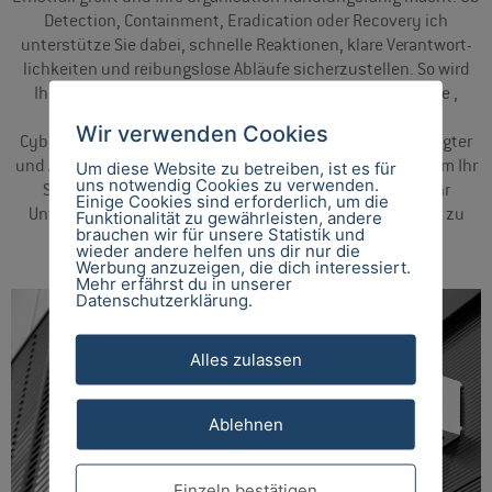
Detection, Containment, Eradication oder Recovery ich
unterstütze Sie dabei, schnelle Reaktionen, klare Verantwort­
lichkeiten und reibungslose Abläufe sicherzustellen. So wird
Ihre Incident Response nicht nur zu einer Pflicht­aufgabe ,
sondern zu einem strategischen Vorteil für Ihre
Wir verwenden Cookies
Cybersicherheit. Als externer Incident Response Beauftragter
und Auditor stehe ich Ihnen zudem langfristig zur Seite, um Ihr
Um diese Website zu betreiben, ist es für
uns notwendig Cookies zu verwenden.
Sicherheits­niveau kontinuierlich zu verbessern und Ihr
Einige Cookies sind erforderlich, um die
Unternehmen resilient gegenüber zukünftigen Angriffen zu
Funktionalität zu gewährleisten, andere
brauchen wir für unsere Statistik und
machen.
wieder andere helfen uns dir nur die
Werbung anzuzeigen, die dich interessiert.
Mehr erfährst du in unserer
Datenschutzerklärung.
Alles zulassen
Ablehnen
Einzeln bestätigen